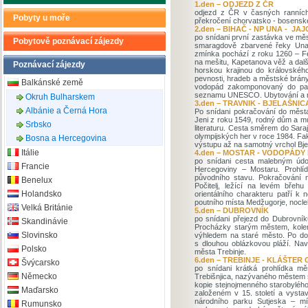
1.den – ODJEZD Z ČR
odjezd z ČR v časných ranních 
Pobyty u moře
překročení chorvatsko - bosenské 
2.den – BIHAČ - NP UNA - JAJ
po snídani první zastávka ve mě
Pobytově poznávací zájezdy
smaragdově zbarvené řeky Una 
zmínka pochází z roku 1260 – Fe
na mešitu, Kapetanova věž a da
Poznávací zájezdy
horskou krajinou do královskéh
pevnosti, hradeb a městské brány
Balkánské země
vodopád zakomponovaný do pan
seznamu UNESCO. Ubytování a n
Okruh Bulharskem
3.den – TRAVNIK - BJELAŠNIC
Albánie a Černá Hora
Po snídani pokračování do města
Jeni z roku 1549, rodný dům a m
Srbsko
literaturu. Cesta směrem do Sara
olympijských her v roce 1984. F
Bosna a Hercegovina
výstupu až na samotný vrchol Bje
Itálie
4.den – MOSTAR - VODOPÁDY
po snídani cesta malebným údo
Francie
Hercegoviny – Mostaru. Prohlí
původního stavu. Pokračování 
Benelux
Počitelj, ležící na levém břeh
Holandsko
orientálního charakteru patří k
poutního místa Medžugorje, nocle
Velká Británie
5.den – DUBROVNÍK
po snídani přejezd do Dubrovní
Skandinávie
Procházky starým městem, kole
Slovinsko
výhledem na staré město. Po do
s dlouhou oblázkovou pláží. Nav
Polsko
města Trebinje.
6.den – TREBINJE - KLÁŠTER
Švýcarsko
po snídani krátká prohlídka mě
Německo
Trebišnjica, nazývaného městem s
kopie stejnojmenného starobyléh
Maďarsko
založeném v 15. století a vysta
národního parku Sutjeska – mí
Rumunsko