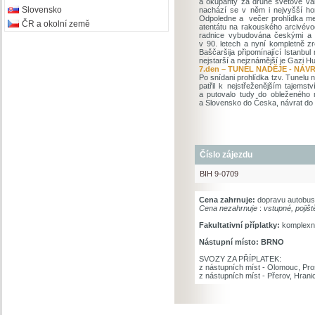
a okupanty za druhé světové vál
Slovensko
nachází se v něm i nejvyšší ho
Odpoledne a večer prohlídka me
ČR a okolní země
atentátu na rakouského arcivév
radnice vybudována českými a 
v 90. letech a nyní kompletně z
Baščaršija připomínající Istanb
nejstarší a nejznámější je Gazi 
7.den – TUNEL NADĚJE - NÁV
Po snídani prohlídka tzv. Tunelu
patřil k nejstřeženějším tajemst
a putovalo tudy do obleženého 
a Slovensko do Česka, návrat do
Číslo zájezdu
BIH 9-0709
Cena zahrnuje:
dopravu autobuse
Cena nezahrnuje
:
vstupné, pojišt
Fakultativní příplatky:
komplex
Nástupní místo: BRNO
SVOZY ZA PŘÍPLATEK:
z nástupních míst - Olomo
z nástupních míst - Přerov, Hran