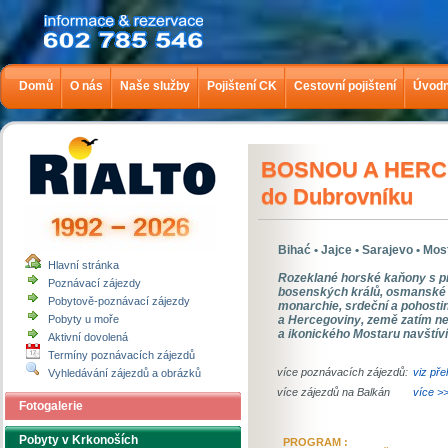
Domů
O nás
Naše služby
Pojištení CK
Cestovní pojištení
Úvodn
BOSNOU A HER
do Dubrovníku
Bihać • Jajce • Sarajevo • Mos
Hlavní stránka
Rozeklané horské kaňony s p
Poznávací zájezdy
bosenských králů, osmanské 
Pobytově-poznávací zájezdy
monarchie, srdeční a pohostinn
Pobyty u moře
a Hercegoviny, země zatím 
a ikonického Mostaru navštív
Aktivní dovolená
Termíny poznávacích zájezdů
více poznávacích zájezdů:
viz pře
Vyhledávání zájezdů a obrázků
více zájezdů na Balkán
více >
Fotogalerie
Pobyty v Krkonoších
PROGRAM :