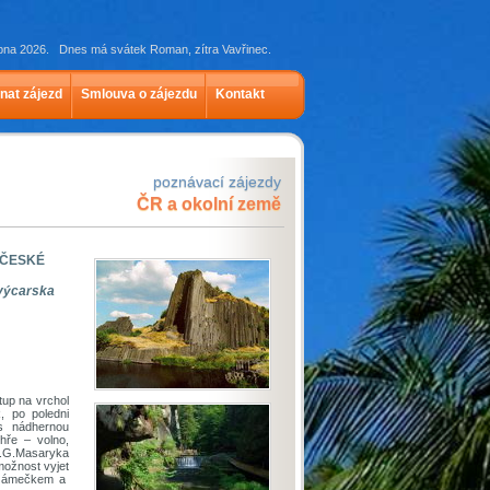
rpna 2026. Dnes má svátek Roman, zítra Vavřinec.
nat zájezd
Smlouva o zájezdu
Kontakt
poznávací zájezdy
ČR a okolní země
- ČESKÉ
Švýcarska
up na vrchol
, po poledni
 s nádhernou
hře – volno,
T.G.Masaryka
možnost vyjet
e zámečkem a