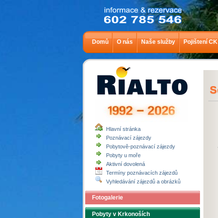
Domů
O nás
Naše služby
Pojištení CK
S
Hlavní stránka
Poznávací zájezdy
Pobytově-poznávací zájezdy
Pobyty u moře
Aktivní dovolená
Termíny poznávacích zájezdů
Vyhledávání zájezdů a obrázků
Fotogalerie
Pobyty v Krkonoších