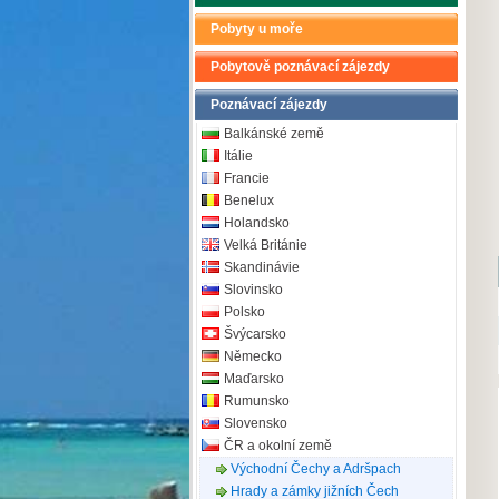
Pobyty u moře
Pobytově poznávací zájezdy
Poznávací zájezdy
Balkánské země
Itálie
Francie
Benelux
Holandsko
Velká Británie
Skandinávie
Slovinsko
Polsko
Švýcarsko
Německo
Maďarsko
Rumunsko
Slovensko
ČR a okolní země
Východní Čechy a Adršpach
Hrady a zámky jižních Čech