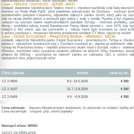
panoramatickou restaurací, večer ubytování, nocleh
2.den – TEPLICE – DUCHCOV – JEZEŘÍ - MOST
snídaně, dopoledne návštěva lázní Teplice, které v minulosti navštívila celá řada slavnýc
kterému se říkalo Malá Paříž, před polednem pokračování do Duchova - možnost pro
proslaveného pobytem Casanovy, odpoledne odjezd k zámku Jezeří, který jako by záz
stát na okraji uhelné pánve a posloužil jako jedna z kulis v seriálu Pustina a byl orga
zařazen na seznam sedmi nejohroženějších památek Evropy - možnost prohlídky, po
Mostu - prohlídka města, kostel Nanebevzetí Panny Marie /proslul v roce 1975, kdy by
kolejích o 841 metrů, aby byl zachráněn z města, které bylo srovnáno se zemí kvůli 
k večeru zastávka v restauraci Severka proslavené seriálem ČT Most, návrat na nocleh
3.den – ČESKÉ ŠVÝCARSKO – PRAVČICKÁ BRÁNA – HŘENSKO - DĚČÍN
snídaně, odjezd do Národního parku České Švýcarsko - procházka tzv. Tichou a Divoko
jednou z nejstarších turistických tras v Čechách /součástí je i plavba na lodičkách/, dále 
výstup na Pravčickou bránu – největší pískovcový skalní most v Evropě, volno v maleb
Hřensko, sevřeném mezi vysokými skalními stěnami na březích říčky Kamenice, pozdě
přejezd do Děčína - procházka na nádvoří zámku se zahradou růží, k večeru odj
nástupních míst, příjezd pozdě večer
Číslo zájezdu
termín
cena za os.
CZ 2-0805
8.5.-10.5.2026
4 390
CZ 2-3107
31.7.-2.8.2026
4 390
CZ 2-0409
4.9. - 6.9.2026
4 390
Cena zahrnuje:
dopravu klimatizovaným autokarem, 2x ubytování se snídaní, služby pr
Cena nezahrnuje : vstupné,
příp. místní poplatky
Nástupní místo: BRNO
SVOZY ZA PŘÍPLATEK: