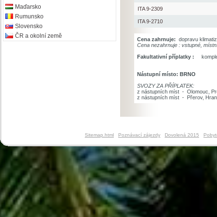
Maďarsko
ITA 9-2309
Rumunsko
ITA 9-2710
Slovensko
ČR a okolní země
Cena zahrnuje:
dopravu klimatiz
Cena nezahrnuje : vstupné, místní
Fakultativní příplatky :
komplex
Nástupní místo: BRNO
SVOZY ZA PŘÍPLATEK:
z nástupních míst - O
z nástupních míst - Přerov, 
Sitemap.html
Poznávací zájezdy
Dovolená 2015
Pobyt