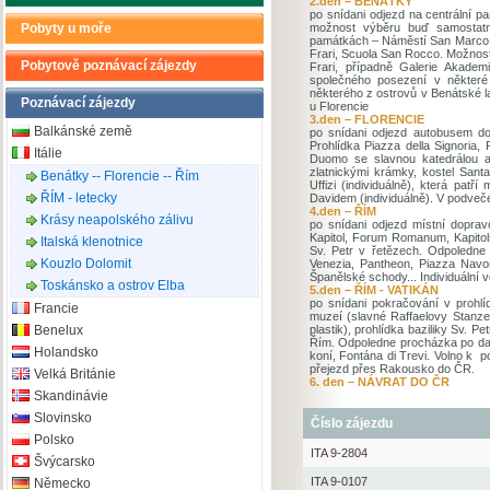
2.den – BENÁTKY
po snídani odjezd na centrální p
Pobyty u moře
možnost výběru buď samostatn
památkách – Náměstí San Marco, b
Frari, Scuola San Rocco. Možnost
Pobytově poznávací zájezdy
Frari, případně Galerie Akadem
společného posezení v některé
některého z ostrovů v Benátské l
Poznávací zájezdy
u Florencie
3.den – FLORENCIE
Balkánské země
po snídani odjezd autobusem do
Prohlídka Piazza della Signoria,
Itálie
Duomo se slavnou katedrálou a 
zlatnickými krámky, kostel San
Benátky -- Florencie -- Řím
Uffizi (individuálně), která pa
ŘÍM - letecky
Davidem (individuálně). V podveč
4.den – ŘÍM
Krásy neapolského zálivu
po snídani odjezd místní dopra
Kapitol, Forum Romanum, Kapito
Italská klenotnice
Sv. Petr v řetězech. Odpoledne
Kouzlo Dolomit
Venezia, Pantheon, Piazza Nav
Španělské schody... Individuální 
Toskánsko a ostrov Elba
5.den – ŘÍM - VATIKÁN
po snídani pokračování v prohlí
Francie
muzeí (slavné Raffaelovy Stanze,
Benelux
plastik), prohlídka baziliky Sv.
Řím. Odpoledne procházka po dal
Holandsko
koní, Fontána di Trevi. Volno k 
přejezd přes Rakousko do ČR.
Velká Británie
6. den – NÁVRAT DO ČR
Skandinávie
Slovinsko
Číslo zájezdu
Polsko
ITA 9-2804
Švýcarsko
ITA 9-0107
Německo