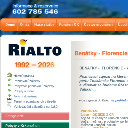
Domů
O nás
Naše služby
Pojištení CK
Cestovní pojištení
Úvodn
Benátky - Florencie
BENÁTKY - FLORENCIE - V
Hlavní stránka
Poznávací zájezd na které
perlu Toskánska Florenci
Poznávací zájezdy
a věnovat se budeme úžas
Pobytově-poznávací zájezdy
Vatikán...
Pobyty u moře
Aktivní dovolená
více zájezdů do Itálie:
viz přehled 
Termíny poznávacích zájezdů
Vyhledávání zájezdů a obrázků
PROGRAM :
1.den – ODJEZD Z ČR
Fotogalerie
odjezd v časných ranních hodiná
pláže, možnost procházky po hi
možnost koupání, nocleh
Pobyty v Krkonoších