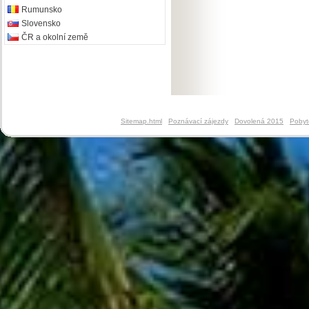
Rumunsko
Slovensko
ČR a okolní země
Sitemap.html
Poznávací zájezdy
Dovolená 2015
Pobyt