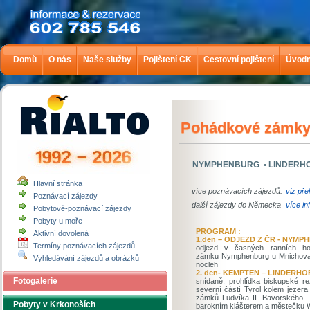
Domů
O nás
Naše služby
Pojištení CK
Cestovní pojištení
Úvodn
Pohádkové zámky
NYMPHENBURG • LINDERHO
Hlavní stránka
více poznávacích zájezdů:
viz pře
Poznávací zájezdy
další zájezdy do Německa
více in
Pobytově-poznávací zájezdy
Pobyty u moře
PROGRAM :
Aktivní dovolená
1.den – ODJEZD Z ČR - NYM
Termíny poznávacích zájezdů
odjezd v časných ranních ho
zámku Nymphenburg u Mnichova s
Vyhledávání zájezdů a obrázků
nocleh
2. den- KEMPTEN – LINDERHO
Fotogalerie
snídaně, prohlídka biskupské r
severní částí Tyrol kolem jezer
zámků Ludvíka II. Bavorského –
Pobyty v Krkonoších
barokním klášterem a městečku W