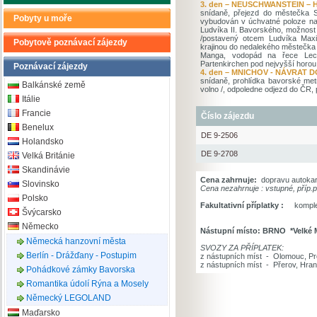
3. den – NEUSCHWANSTEIN 
snídaně, přejezd do městečka 
Pobyty u moře
vybudován v úchvatné poloze nad 
Ludvíka II. Bavorského, možnos
/postavený otcem Ludvíka Maxim
Pobytově poznávací zájezdy
krajinou do nedalekého městečka
Manga, vodopád na řece Lech
Partenkirchen pod nejvyšší horou
Poznávací zájezdy
4. den – MNICHOV - NÁVRAT 
snídaně, prohlídka bavorské met
Balkánské země
volno /, odpoledne odjezd do ČR,
Itálie
Francie
Číslo zájezdu
Benelux
DE 9-2506
Holandsko
DE 9-2708
Velká Británie
Skandinávie
Cena zahrnuje:
dopravu autokare
Slovinsko
Cena nezahrnuje : vstupné, příp.
Polsko
Fakultativní příplatky :
komplex
Švýcarsko
Německo
Nástupní místo: BRNO *Velké Mez
Německá hanzovní města
SVOZY ZA PŘÍPLATEK:
Berlín - Drážďany - Postupim
z nástupních míst - O
z nástupních míst - Přerov, 
Pohádkové zámky Bavorska
Romantika údolí Rýna a Mosely
Německý LEGOLAND
Maďarsko