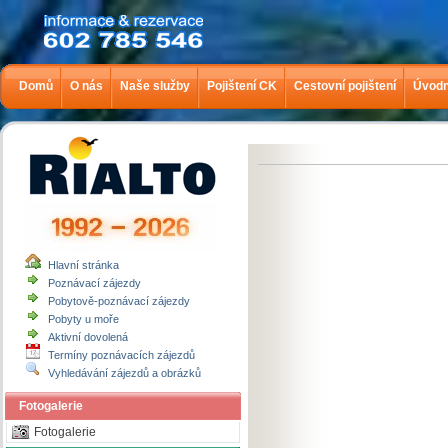
Domů
O nás
Naše služby
Pojištení CK
Cestovní pojištení
Úvodn
Hlavní stránka
Poznávací zájezdy
Pobytově-poznávací zájezdy
Pobyty u moře
Aktivní dovolená
Termíny poznávacích zájezdů
Vyhledávání zájezdů a obrázků
Fotogalerie
Fotogalerie