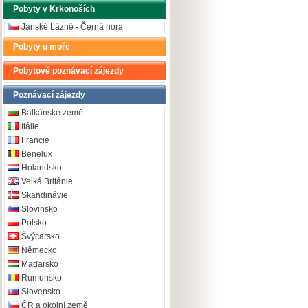
Pobyty v Krkonoších
Janské Lázně - Černá hora
Pobyty u moře
Pobytově poznávací zájezdy
Poznávací zájezdy
Balkánské země
Itálie
Francie
Benelux
Holandsko
Velká Británie
Skandinávie
Slovinsko
Polsko
Švýcarsko
Německo
Maďarsko
Rumunsko
Slovensko
ČR a okolní země